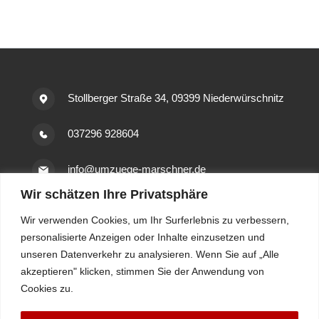
Stollberger Straße 34, 09399 Niederwürschnitz
037296 928604
info@umzuege-marschner.de
Wir schätzen Ihre Privatsphäre
Wir verwenden Cookies, um Ihr Surferlebnis zu verbessern,
personalisierte Anzeigen oder Inhalte einzusetzen und
Umzug Erzgebirge ist ein Angebot von Umzüge
unseren Datenverkehr zu analysieren. Wenn Sie auf „Alle
Marschner.
akzeptieren" klicken, stimmen Sie der Anwendung von
Cookies zu.
Lassen Sie die Profis transportieren!