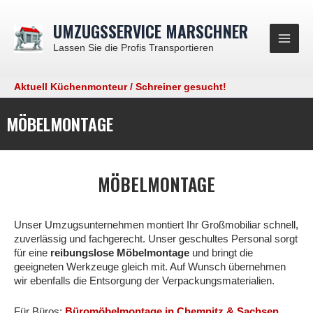
Zum
Inhalt
UMZUGSSERVICE MARSCHNER
springen
Main
Lassen Sie die Profis Transportieren
Men
Aktuell Küchenmonteur / Schreiner gesucht!
MÖBELMONTAGE
MÖBELMONTAGE
Unser Umzugsunternehmen montiert Ihr Großmobiliar schnell,
zuverlässig und fachgerecht. Unser geschultes Personal sorgt
für eine
reibungslose Möbelmontage
und bringt die
geeigneten Werkzeuge gleich mit. Auf Wunsch übernehmen
wir ebenfalls die Entsorgung der Verpackungsmaterialien.
Für Büros:
Büromöbelmontage in Chemnitz & Sachsen